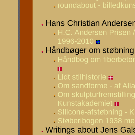
roundabout - billedkun
Hans Christian Andersen
H.C. Andersen Prisen 
1996-2010
Håndbøger om støbning
Håndbog om fiberbeton 
Lidt stilhistorie
Om sandforme - af All
Om skulpturfremstillin
Kunstakademiet
Silicone-afstøbning - 
Støberibogen 1938 med 
Writings about Jens Gal