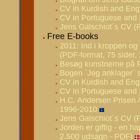
CV in Kurdish and Eng
CV in Portuguese and 
Jens Galschiot´s CV (
Free E-books
2011: Ind i kroppen og
(PDF-format, 75 sider,
Besøg kunstnerne på Fy
Bogen ´Jeg anklager´ s
CV in Kurdish and Eng
CV in Portuguese and 
H.C. Andersen Prisen 
1996-2010
Jens Galschiot´s CV (
Jorden er giftig - en 
2.500 udsagn - PDF)