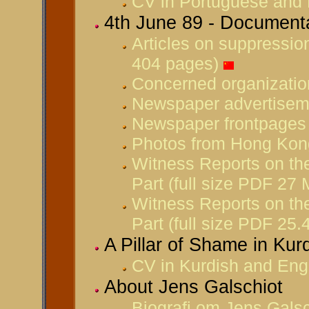
CV in Portuguese and 
4th June 89 - Document
Articles on suppressio
404 pages)
Concerned organizatio
Newspaper advertiseme
Newspaper frontpages 
Photos from Hong Kong
Witness Reports on th
Part (full size PDF 27
Witness Reports on th
Part (full size PDF 25
A Pillar of Shame in Kur
CV in Kurdish and Eng
About Jens Galschiot
Biografi om Jens Galsc