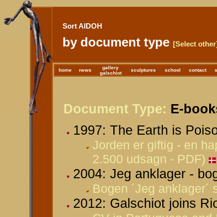
Sort AIDOH
by document type
[Select other
gallery
home
news
sculptures
school
contact
galschiot
Document Type:
E-books
1997: The Earth is Pois
Jorden er giftig - en 
2.500 udsagn - PDF)
2004: Jeg anklager - bog
Bogen ´Jeg anklager´ s
2012: Galschiot joins 