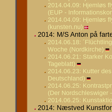
2014.04.09: Hjemløs fl
(EUP - Informationskon
2014.04.09: Hjemløs fl
(kunsten.nu)
2014: M/S Anton på fart
2014.06.18: ´Flüchtlin
Woche (Nordkirche)
2014.06.21: Starker Ko
Tageblatt)
2014.06.23: Kutter de
Deutschland)
2014.06.25: Kontrastp
(Der Nordschleswiger 
2014.06.25: Kunstaktio
2014: Næstved Kunstfor