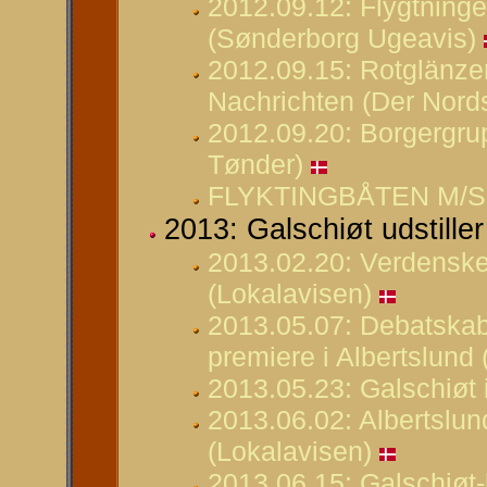
2012.09.12: Flygtninge
(Sønderborg Ugeavis)
2012.09.15: Rotglänzen
Nachrichten (Der Nord
2012.09.20: Borgergru
Tønder)
FLYKTINGBÅTEN M/S
2013: Galschiøt udstiller
2013.02.20: Verdensken
(Lokalavisen)
2013.05.07: Debatskab
premiere i Albertslund 
2013.05.23: Galschiøt 
2013.06.02: Albertslun
(Lokalavisen)
2013.06.15: Galschiøt