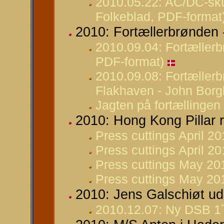
2010.05.22: AC/DC-skul
Folkeblad, PDF-format
2010: Fortællerbrønden 
2010.09.04: Fortællerb
PDF-format)
2010.09.08: Fortællerb
Flakhaven - John Borg
Jagten på fortællingen
2010: Hong Kong Pillar 
Press cuttings April 2
Press cuttings April 2
Press cuttings May 20
Press cuttings May 201
2010: Jens Galschiøt ud
2010.12.07: Ny DSB 1