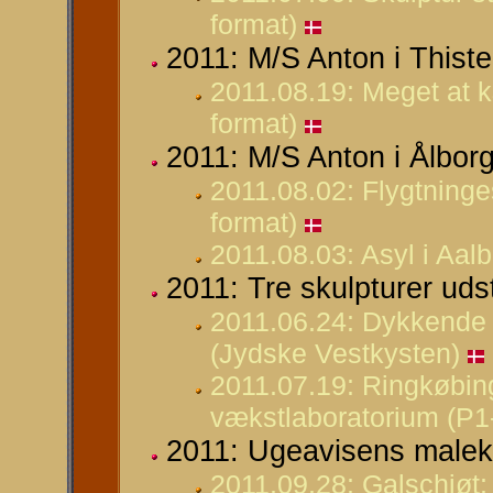
format)
2011: M/S Anton i Thiste
2011.08.19: Meget at k
format)
2011: M/S Anton i Ålborg
2011.08.02: Flygtninge
format)
2011.08.03: Asyl i Aal
2011: Tre skulpturer uds
2011.06.24: Dykkende 
(Jydske Vestkysten)
2011.07.19: Ringkøbin
vækstlaboratorium (P1-
2011: Ugeavisens male
2011.09.28: Galschiøt: