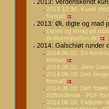
2013: Verdenskendt kuns
2013.10.30: Kunst med
format)
2013: Øl, digte og mad p
Oplev og smag på udstil
(kulturregionfyn.dk)
2014: Galschiøt runder 
2014.06.02: En kontrov
format)
2014.06.02: Jens Galsch
2014.06.03: Den broged
format)
2014.06.03: Den frækk
Stiftstidende - PDF-for
2014.06.03: Faderen ti