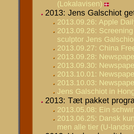
(Lokalavisen)
2013: Jens Galschiot ge
2013.09.26: Apple Dai
2013.09.26: Screening 
sculptor Jens Galschi
2013.09.27: China Fre
2013.09.28: Newspaper
2013.09.30: Newspaper
2013.10.01: Newspaper
2013.10.03: Newspaper
Jens Galschiot in Hon
2013: Tæt pakket progr
2013.05.08: Ein schw
2013.06.25: Dansk kuns
men alle tier (U-landsn