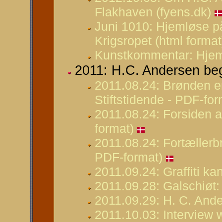
Flakhaven (fyens.dk)
Juni 1010: Hjemløse på 
Krigsropet (html format
Kunstkommentar: Hjem
2011: H.C. Andersen be
2011.08.24: Brønden er 
Stiftstidende - PDF-for
2011.08.24: Forsiden a
format)
2011.08.24: Fortællerbr
PDF-format)
2011.09.24: Graffiti k
2011.09.28: Galschiøt:
2011.09.29: H. C. And
2011.10.03: Interview 