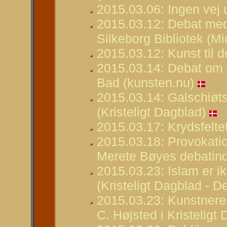
2015.03.06: Ingen vej
2015.03.12: Debat med 
Silkeborg Bibliotek (Mi
2015.03.12: Kunst til d
2015.03.14: Debat om 
Bad (kunsten.nu)
2015.03.14: Galschiøts 
(Kristeligt Dagblad)
2015.03.17: Krydsfelte
2015.03.18: Provokatio
Merete Bøyes debatin
2015.03.23: Islam er 
(Kristeligt Dagblad - D
2015.03.23: Kunstneren
C. Højsted i Kristeligt