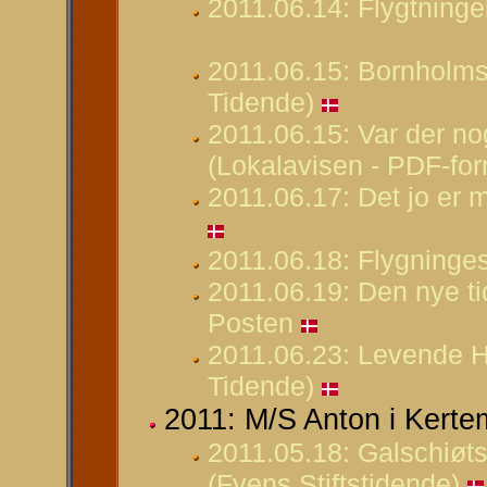
2011.06.14: Flygtninge
2011.06.15: Bornholm
Tidende)
2011.06.15: Var der nog
(Lokalavisen - PDF-for
2011.06.17: Det jo er 
2011.06.18: Flygninges
2011.06.19: Den nye ti
Posten
2011.06.23: Levende H
Tidende)
2011: M/S Anton i Kertem
2011.05.18: Galschiøts 
(Fyens Stiftstidende)