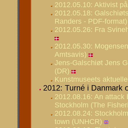
2012.05.10: Aktivist 
2012.05.18: Galschiøts
Randers - PDF-format)
2012.05.26: Fra Svine
2012.05.30: Mogensen
Amtsavis)
Jens-Galschiøt Jens Ga
(DR)
Kunstmuseets aktuelle 
2012: Turné i Danmark
2012.08.16: An attack 
Stockholm (The Fisheri
2012.08.24: Stockholm 
town (UNHCR)