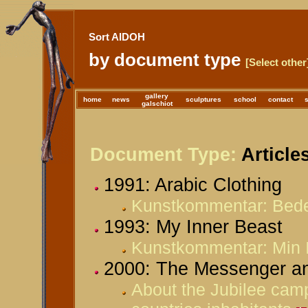
Sort AIDOH
by document type
[Select other
gallery
home
news
sculptures
school
contact
galschiot
Document Type:
Article
1991: Arabic Clothing
Kunstkommentar: Bede
1993: My Inner Beast
Kunstkommentar: Min I
2000: The Messenger an
About the Jubilee camp