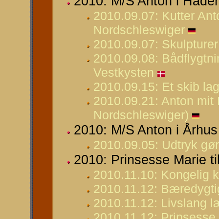
2010: M/S Anton i Hader
2010.09.07: Kutter An
Nordschleswiger
2010.09.07: Skulpturer
2010.09.08: Bådflygtn
Vestkysten
2010.09.15: Et skib lag
2010.09.21: Anton mit
Nordschleswiger)
2010: M/S Anton i Århus
2010.09.05: Udtryk gør
2010: Prinsesse Marie til
2010.11.10: Kongelig k
2010.11.12: Bæredygti
2010.11.12: Livslang læ
2010.11.12: Prinsesse 