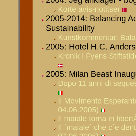
Korte avis-notitser
2005-2014: Balancing Act
Sustainability
Kunstkommentar: Bala
2005: Hotel H.C. Anders
Kronik i Fyens Stiftst
2005: Milan Beast Inaug
Dopo 11 anni di sequest
Il Movimento Esperanto 
04.06.2005)
Il maiale torna in liber
Il ´maiale´ che c´e den