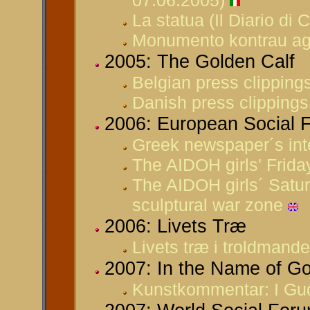
07.06.2005)
La statua (Il Diario di
Monumento kontrau agr
2005: The Golden Calf
Belgian press clipping
Danish press clippings
2006: European Social 
Greek newspaper´s int
The AIDOH girls' Frida
The AIDOH girls´ Satu
sculptural war zone
2006: Livets Træ
Livets træ i troldmand
2007: In the Name of G
Kunstkommentar: I Gud