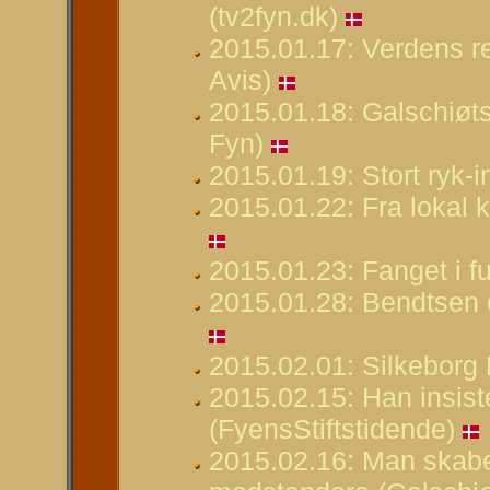
(tv2fyn.dk)
2015.01.17: Verdens r
Avis)
2015.01.18: Galschiøt
Fyn)
2015.01.19: Stort ryk-i
2015.01.22: Fra lokal k
2015.01.23: Fanget i 
2015.01.28: Bendtsen 
2015.02.01: Silkeborg 
2015.02.15: Han insist
(FyensStiftstidende)
2015.02.16: Man skabe