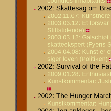
countries inhabitants
2002: Skattesag om Bra
2002.11.07: Kunstnere 
2003.03.12: Et forsvar 
Stiftstidende)
2003.03.12: Galschiøt 
skatteekspert (Fyens St
2004.04.08: Kunst er e
siger loven (Politiken)
2002: Survival of the Fat
2009.01.28: Enthusias
Kunstkommentar: Justiti
2002: The Hunger Marc
Kunstkommentar: Hung
2004: Jeg anklager - bog