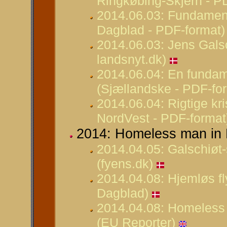
Ringkøbing-Skjern - P
2014.06.03: Fundamenta
Dagblad - PDF-format)
2014.06.03: Jens Galsc
landsnyt.dk)
2014.06.04: En fundam
(Sjællandske - PDF-fo
2014.06.04: Rigtige kr
NordVest - PDF-format
2014: Homeless man in 
2014.04.05: Galschiøt-
(fyens.dk)
2014.04.08: Hjemløs fly
Dagblad)
2014.04.08: Homeless
(EU Reporter)