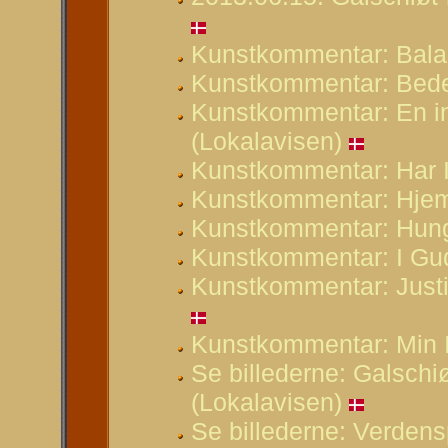
Kunstkommentar: Bala
Kunstkommentar: Bede
Kunstkommentar: En i
(Lokalavisen)
Kunstkommentar: Har I 
Kunstkommentar: Hjem
Kunstkommentar: Hung
Kunstkommentar: I Gud
Kunstkommentar: Justiti
Kunstkommentar: Min I
Se billederne: Galschiø
(Lokalavisen)
Se billederne: Verdens