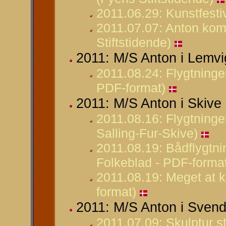
2011.06.29: Kunstfestiva
2011.07.07: Anton kom
Stiftstidende)
2011: M/S Anton i Lemvi
2011.08.24: Flygtninges
PDF-format)
2011: M/S Anton i Skive
2011.08.16: Flygtninge
Salling-Fur-Skive)
2011.08.19: Bådflygtn
Folkeblad - PDF-forma
2011.08.19: Meget at k
format)
2011: M/S Anton i Svendbo
2011.07.09: Skulptur s