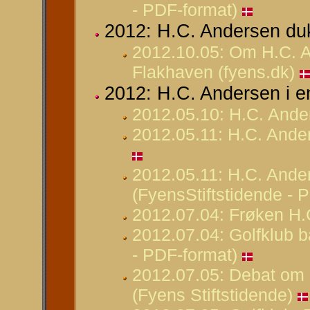
- PDF-format)
2012: H.C. Andersen du
2012.10.05: Om H.C. A
Flakhaven (fyens.dk)
2012: H.C. Andersen i en
2012.05.10: H.C. Ande
2012.05.11: H.C. Ande
2012.05.11: H.C. Ande
(FyensStiftstidende - 
2012.07.04: Frøken H.C
2012.07.04: Golfklub b
- PDF-format)
2012.07.05: Debat om 
(Fyens Stiftstidende)