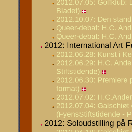
2012.07.05: Golfklub: 
Bladet)
2012.10.07: Den standh
Queer-debat: H.C. And
Queer-debat: H.C. Ande
2012: International Art 
2012.06.28: Kunst i Ke
2012.06.29: H.C. Ande
Stiftstidende)
2012.06.30: Premiere p
format)
2012.07.02: H.C.Anders
2012.07.04: Galschiøt 
(FyensStiftstidende - 
2012: Soloudstilling p