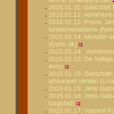
2015.01.11: Galschiøt k
2015.01.12: Abrahams 
2015.01.12: Provo: Jen
fundamentalisme (fyen
2015.01.14: Monster-sk
(fyens.dk)
2015.01.14: ´Abrahams
2015.01.15: De hellige
Avis)
2015.01.15: Galschiøt
afstumpet verden (U-la
2015.01.15: Jens Galsc
2015.01.16: Jens Galsc
Dagblad)
2015.01.17: Vaerket Fu