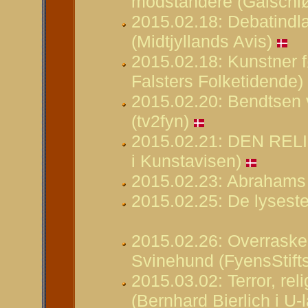
modstandere (Galschiøt
2015.02.18: Debatindl
(Midtjyllands Avis)
2015.02.18: Kunstner fø
Falsters Folketidende)
2015.02.20: Bendtsen v
(tv2fyn)
2015.02.21: DEN RELI
i Kunstavisen)
2015.02.23: Abrahams bø
2015.02.25: De lyseste
2015.02.26: Overraske
Svinehund (FyensStift
2015.03.02: Terror, re
(Bernhard Bierlich i U-