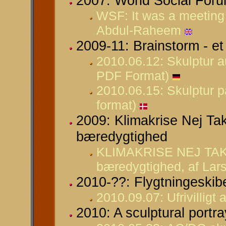
2007: World Social Foru
WSF: It was a meeting
Abdul-Raheem
2009-11: Brainstorm - et
2010.06.12: Skulptur 
PDF Format)
2010.06.15: Skulptur 
format)
2009: Klimakrise Nej Tak 
bæredygtighed
KLIMAKRISE NEJ TAK! - 
bæredygtighed, af Lar
2010-??: Flygtningeskib
2010.09.07: Ufrivillig
2010: A sculptural port