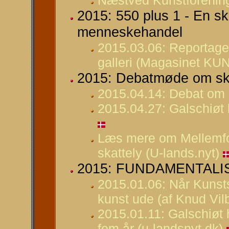
Næstved Kunstforening 
2015: 550 plus 1 - En sk
menneskehandel
2015.03.06: Reportage 
galleri (Magasinet KU
2015: Debatmøde om sk
2015.04.14: Debat om s
2015.04.27: Galschiøt 
Læs mere om Mellemfo
skattely (U-lands.nyt)
2015: FUNDAMENTALISM 
2015.01.06: Når Kuns
kunst ude (af Knud Vil
2015.01.11: Galschiøt 
fem år (u-landsnyt.dk)