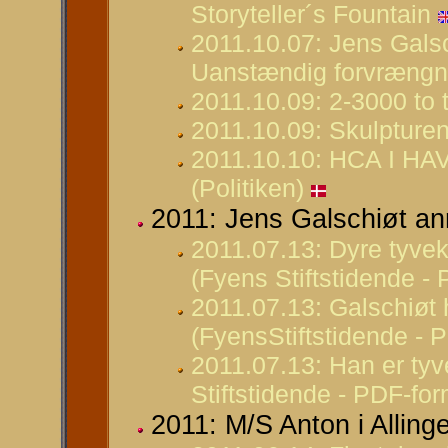
Storyteller´s Fountain
2011.10.07: Jens Galsc
Uanstændig forvræng
2011.10.09: 2-3000 to 
2011.10.09: Skulpturen
2011.10.10: HCA I HAV
(Politiken)
2011: Jens Galschiøt a
2011.07.13: Dyre tyvek
(Fyens Stiftstidende -
2011.07.13: Galschiøt h
(FyensStiftstidende - 
2011.07.13: Han er ty
Stiftstidende - PDF-for
2011: M/S Anton i Alling