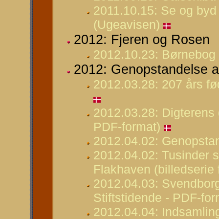
2011.10.15: Se og byd 
(Ugeavisen)
2012: Fjeren og Rosen
2012.10.23: Børnebog 
2012: Genopstandelse a
2012.03.28: 207 års f
2012.03.28: Digterens 
PDF-format)
2012.04.02: Genopstan
2012.04.02: Tusinder 
Flakhaven (billedserie 
2012.04.03: Svendborg 
Stiftstidende - PDF-for
2012.04.04: Indsamling 