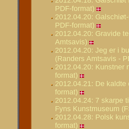
2012.04.18: Galschiøt i
PDF-format)
2012.04.20: Galschiøt-u
PDF-format)
2012.04.20: Gravide te
Amtsavis)
2012.04.20: Jeg er i 
(Randers Amtsavis - P
2012.04.20: Kunstner 
format)
2012.04.21: De kaldte 
format)
2012.04.24: 7 skarpe t
Fyns Kunstmuseum (FS
2012.04.28: Polsk kunst
format)