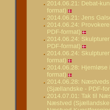
2014.06.21: Debat-kun
format)
2014.06.21: Jens Gals
2014.06.24: Provokeren
PDF-format)
2014.06.24: Skulpturer
PDF-format)
2014.06.24: Skulpture
format)
2014.06.28: Hjemløse 
format)
2014.06.28: Næstveds 
(Sjællandske - PDF-fo
2014.07.01: Tak til Næ
Næstved (Sjællandske 