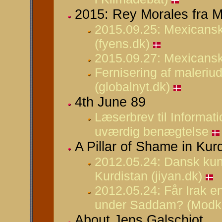
2015: Rey Morales fra Me
2015.09.25: Mexicansk k
(fyens.dk)
2015.09.27: Mexicansk
Fernisering af maleriu
(globalnyt.dk)
4th June 89
Læserbrev til Informati
uværdig benægtelse
A Pillar of Shame in Kur
2012.05.24: Dansk kunst
Kurdistan (jiyan.dk)
2012.05.24: Får Irak e
under Saddam? (Modkr
About Jens Galschiot