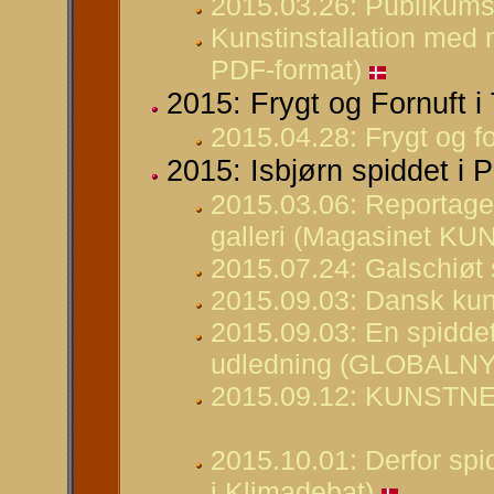
2015.03.26: Publikums
Kunstinstallation med 
PDF-format)
2015: Frygt og Fornuft i
2015.04.28: Frygt og fo
2015: Isbjørn spiddet i P
2015.03.06: Reportage 
galleri (Magasinet KU
2015.07.24: Galschiøt 
2015.09.03: Dansk kuns
2015.09.03: En spidde
udledning (GLOBALNY
2015.09.12: KUNSTNE
2015.10.01: Derfor spid
i Klimadebat)