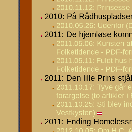
2010.11.12: Prinsesse 
2010: På Rådhuspladsen
2010.05.26: Udenfor (
2011: De hjemløse komme
2011.05.06: Kunsten at
Folketidende - PDF-fo
2011.05.11: Fuldt hus 
Folketidende - PDF-fo
2011: Den lille Prins stjål
2011.10.17: Tyve går ef
forargelse (to artikler i
2011.10.25: Sti blev in
Vestkysten)
2011: Ending Homeless
2012.10.05: Om H.C. A